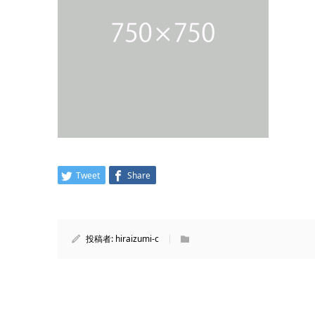
Tweet
Share
投稿者:
hiraizumi-c