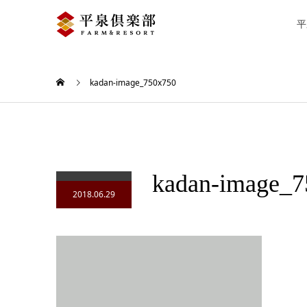
平
kadan-image_750x750
kadan-image_7
2018.06.29