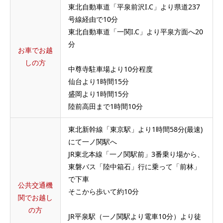
東北自動車道「平泉前沢I.C」より県道237
号線経由で10分
東北自動車道「一関I.C」より平泉方面へ20
分
お車でお越
しの方
中尊寺駐車場より10分程度
仙台より1時間15分
盛岡より1時間15分
陸前高田まで1時間10分
東北新幹線「東京駅」より1時間58分(最速)
にて一ノ関駅へ
JR東北本線「一ノ関駅前」3番乗り場から、
東磐バス「陸中箱石」行に乗って「前林」
で下車
公共交通機
そこから歩いて約10分
関でお越し
の方
JR平泉駅（一ノ関駅より電車10分）より徒