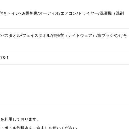
付きトイレ×3/囲炉裏/オーディオ/エアコン/ドライヤー/洗濯機（洗剤
/バスタオル/フェイスタオル/作務衣（ナイトウェア）/歯ブラシ/ひげそ
8-1
水を利用しております。
ットボトル飲料水をご自由にお使いください。