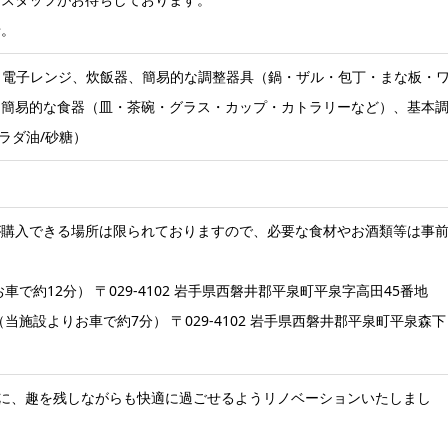
せ。
、電子レンジ、炊飯器、簡易的な調整器具（鍋・ザル・包丁・まな板・
、簡易的な食器（皿・茶碗・グラス・カップ・カトラリーなど）、基本
サラダ油/砂糖）
が購入できる場所は限られておりますので、必要な食材やお酒類等は事
で約12分） 〒029-4102 岩手県西磐井郡平泉町平泉字高田45番地
当施設よりお車で約7分） 〒029-4102 岩手県西磐井郡平泉町平泉森下
スに、趣を残しながらも快適に過ごせるようリノベーションいたしまし