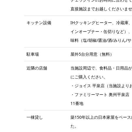
直接施設までお越しくださいま
キッチン設備
IHクッキングヒーター、冷蔵庫
インオープナー・缶切りなど）
味料（塩/胡椒/醤油/酒/みりん/
駐車場
屋外5台分用意（無料）
近隣の店舗
当施設周辺で、食料品・日用品
にご購入ください。
・ジョイス 平泉店（当施設よりお車
・ファミリーマート 奥州平泉店（
11番地
一棟貸し
築150年以上の日本家屋をベー
た。