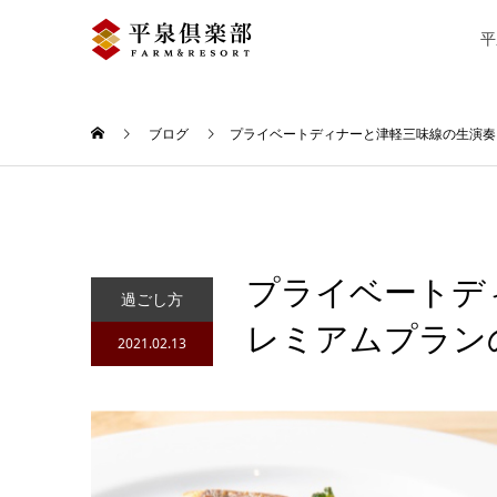
平
ブログ
プライベートディナーと津軽三味線の生演奏
プライベートデ
過ごし方
レミアムプラン
2021.02.13