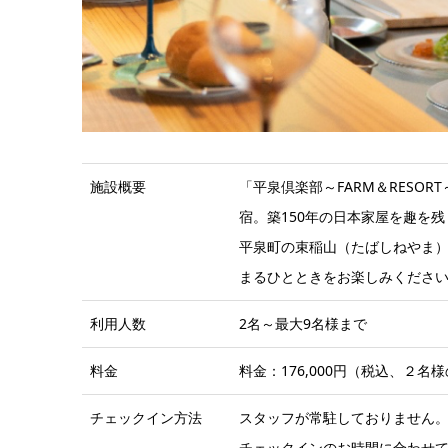
施設概要
「平泉倶楽部～FARM＆RESO
宿。築150年の日本家屋を趣を
平泉町の束稲山（たばしねやま
まるひとときをお楽しみくださ
利用人数
2名～最大9名様まで
料金
料金：176,000円（税込、２
チェックイン方法
スタッフが常駐しておりません
チェックインのお時間に合わせ