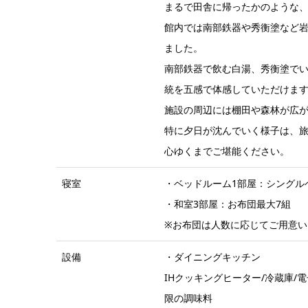
まるで田舎に帰ったかのような
館内では南部鉄器や秀衡塗など
ました。
南部鉄器で飲む白湯、秀衡塗で
統を五感で体感していただけま
施設の周辺には棚田や森林が広
特に夕日が沈んでいく様子は、旅
心ゆくまでご堪能ください。
寝室
・ベッドルーム1部屋：シングル
・和室3部屋：お布団最大7組
※お布団は人数に応じてご用意い
設備
・ダイニングキッチン
IHクッキングヒーター/冷蔵庫/
限の調味料