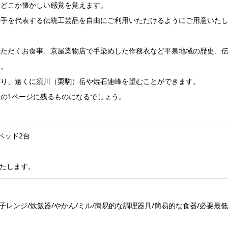
、どこか懐かしい感覚を覚えます。
岩手を代表する伝統工芸品を自由にご利用いただけるようにご用意いた
いただくお食事、京屋染物店で手染めした作務衣など平泉地域の歴史、
す。
がり、遠くに須川（栗駒）岳や焼石連峰を望むことができます。
の1ページに残るものになるでしょう。
ベッド2台
たします。
電子レンジ/炊飯器/やかん/ミル/簡易的な調理器具/簡易的な食器/必要最低