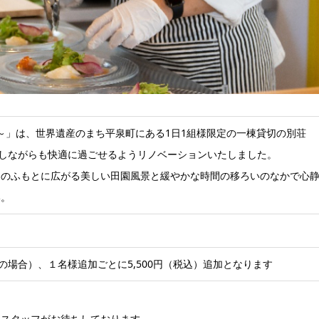
RT～」は、世界遺産のまち平泉町にある1日1組様限定の一棟貸切の別荘
残しながらも快適に過ごせるようリノベーションいたしました。
）のふもとに広がる美しい田園風景と緩やかな時間の移ろいのなかで心
い。
名様の場合）、１名様追加ごとに5,500円（税込）追加となります
。
てスタッフがお待ちしております。