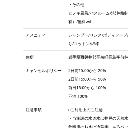
・その他
ヒノキ風呂/バスルーム/洗浄機能
有）/無料wifi
アメニティ
シャンプー/リンス/ボディソープ
り/コットン/綿棒
住所
岩手県西磐井郡平泉町長島字前林7
キャンセルポリシー
5日前15:00から 20%
2日前15:00から 50%
前日15:00から 100%
不泊 100%
注意事項
□ご利用上のご注意□
・当施設の水道水は井戸の天然
飲料用のお水は冷蔵庫にあるペ