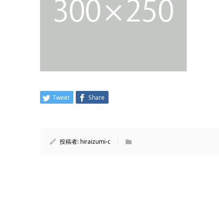
Tweet
Share
投稿者:
hiraizumi-c