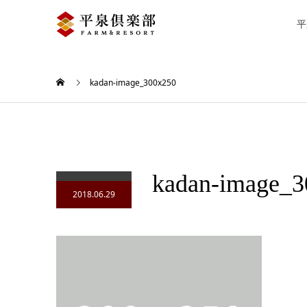
平
kadan-image_300x250
kadan-image_3
2018.06.29